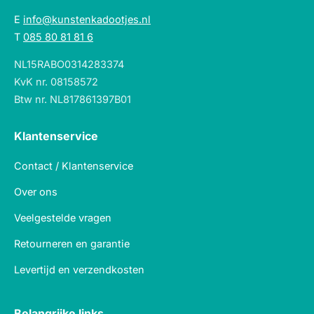
E
info@kunstenkadootjes.nl
T
085 80 81 81 6
NL15RABO0314283374
KvK nr. 08158572
Btw nr. NL817861397B01
Klantenservice
Contact / Klantenservice
Over ons
Veelgestelde vragen
Retourneren en garantie
Levertijd en verzendkosten
Belangrijke links