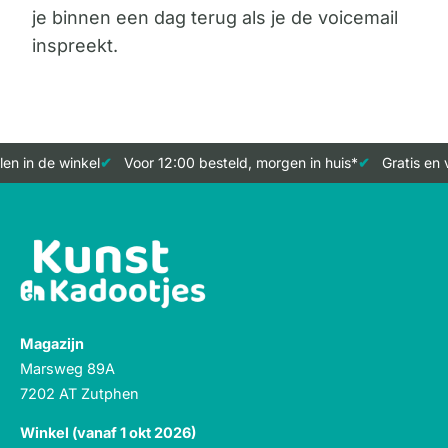
je binnen een dag terug als je de voicemail
inspreekt.
n in de winkel
Voor 12:00 besteld, morgen in huis*
Gratis en v
Magazijn
Marsweg 89A
7202 AT Zutphen
Winkel (vanaf 1 okt 2026)