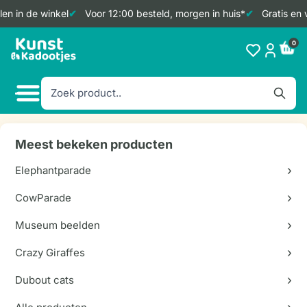
n in de winkel
Voor 12:00 besteld, morgen in huis*
Gratis en v
Doorgaan
0
naar
inhoud
Meest bekeken producten
Elephantparade
CowParade
Museum beelden
Crazy Giraffes
Dubout cats