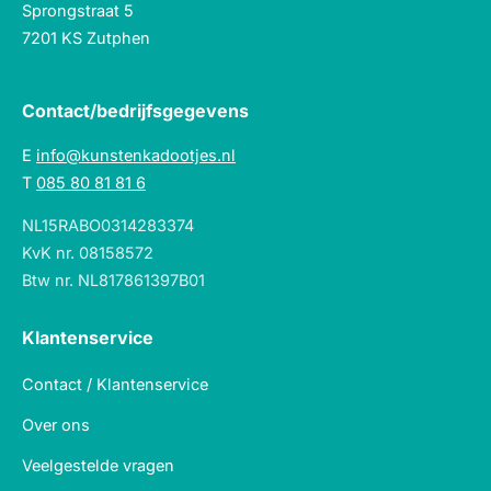
Sprongstraat 5
7201 KS Zutphen
Contact/bedrijfsgegevens
E
info@kunstenkadootjes.nl
T
085 80 81 81 6
NL15RABO0314283374
KvK nr. 08158572
Btw nr. NL817861397B01
Klantenservice
Contact / Klantenservice
Over ons
Veelgestelde vragen