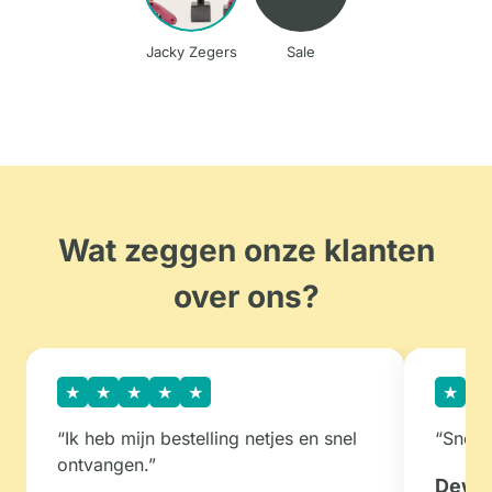
Jacky Zegers
Sale
Wat zeggen onze klanten
over ons?
★
★
★
★
★
★
★
“Ik heb mijn bestelling netjes en snel
“Snelle
ontvangen.”
Dewi 