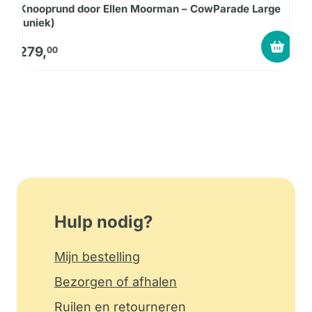
Knooprund door Ellen Moorman – CowParade Large
M
(uniek)
C
279,
2
00
Hulp nodig?
Mijn bestelling
Bezorgen of afhalen
Ruilen en retourneren