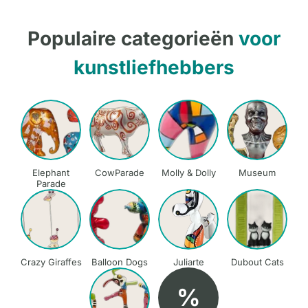
Populaire categorieën
voor
kunstliefhebbers
Elephant
CowParade
Molly & Dolly
Museum
Parade
Crazy Giraffes
Balloon Dogs
Juliarte
Dubout Cats
%