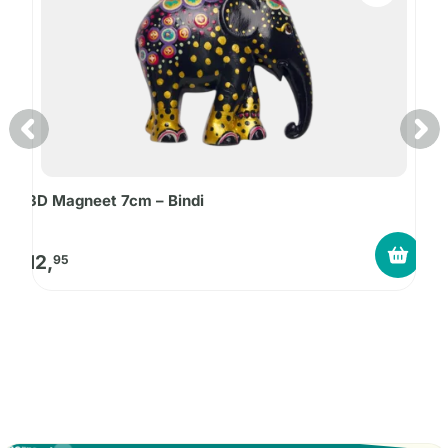
3D Magneet 7cm – Bindi
K
12,
9
95
 voorraad