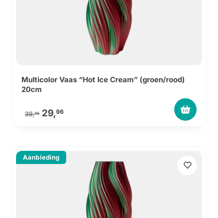
Multicolor Vaas “Hot Ice Cream” (groen/rood)
20cm
Oorspronkelijke prijs was: 39,95.
Huidige prijs is: 29,96.
29,
96
39,
95
Aanbieding