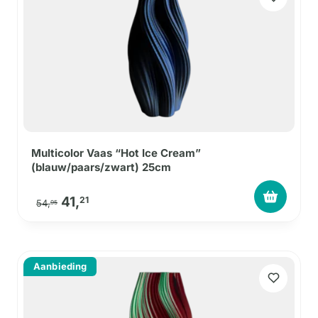
Multicolor Vaas “Hot Ice Cream”
(blauw/paars/zwart) 25cm
Oorspronkelijke prijs was: 54,95.
Huidige prijs is: 41,21.
41,
21
54,
95
Aanbieding