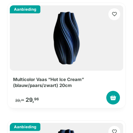
Aanbieding
Multicolor Vaas “Hot Ice Cream”
(blauw/paars/zwart) 20cm
Oorspronkelijke prijs was: 39,95.
Huidige prijs is: 29,96.
29,
96
39,
95
Aanbieding