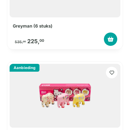
Greyman (6 stuks)
Oorspronkelijke prijs was: 535,00.
Huidige prijs is: 225,00.
225,
00
535,
00
Aanbieding