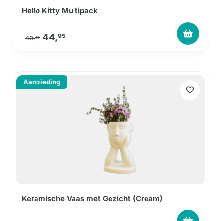
Hello Kitty Multipack
Oorspronkelijke prijs was: 49,95.
Huidige prijs is: 44,95.
44,
95
49,
95
Aanbieding
Keramische Vaas met Gezicht (Cream)