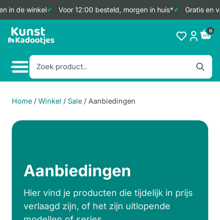
 in de winkel
Voor 12:00 besteld, morgen in huis*
Gratis en ve
Doorgaan
0
naar
inhoud
Home
/
Winkel
/
Sale
/
Aanbiedingen
Aanbiedingen
Hier vind je producten die tijdelijk in prijs
verlaagd zijn, of het zijn uitlopende
modellen of series.