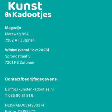
Magazijn
Marsweg 89A
7202 AT Zutphen
Winkel (vanaf 1 okt 2026)
Sprongstraat 5
7201 KS Zutphen
Contact/bedrijfsgegevens
E
info@kunstenkadootjes.nl
T
085 80 81 81 6
NL15RABO0314283374
KvK nr. 08158572