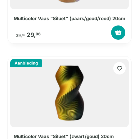
Multicolor Vaas “Siluet” (paars/goud/rood) 20cm
Oorspronkelijke prijs was: 39,95.
Huidige prijs is: 29,96.
29,
96
39,
95
Aanbieding
Multicolor Vaas “Siluet” (zwart/goud) 20cm