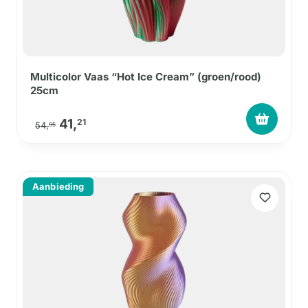
Multicolor Vaas “Hot Ice Cream” (groen/rood)
25cm
Oorspronkelijke prijs was: 54,95.
Huidige prijs is: 41,21.
41,
21
54,
95
Aanbieding