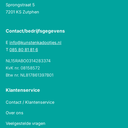
Sprongstraat 5
7201 KS Zutphen
Contact/bedrijfsgegevens
E
info@kunstenkadootjes.nl
T
085 80 81 81 6
NL15RABO0314283374
KvK nr. 08158572
Btw nr. NL817861397B01
Klantenservice
Contact / Klantenservice
Over ons
Veelgestelde vragen