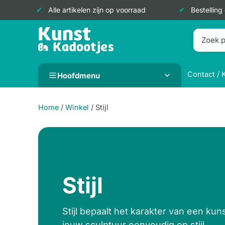
Alle artikelen zijn op voorraad
Bestelling
Doorgaan
naar
inhoud
Contact / 
Hoofdmenu
Home
/
Winkel
/
Stijl
Stijl
Stijl bepaalt het karakter van een kun
jouw sculptuur eenvoudig op stijl.