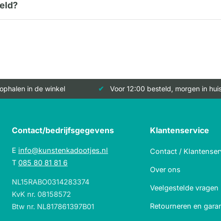
eld?
 ophalen in de winkel
Voor 12:00 besteld, morgen in hui
Contact/bedrijfsgegevens
Klantenservice
E
info@kunstenkadootjes.nl
Contact / Klantenser
T
085 80 81 81 6
Over ons
NL15RABO0314283374
Veelgestelde vragen
KvK nr. 08158572
Retourneren en garan
Btw nr. NL817861397B01