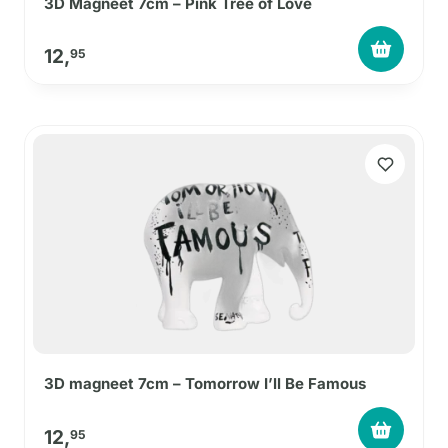
3D Magneet 7cm – Pink Tree of Love
12,
95
3D magneet 7cm – Tomorrow I’ll Be Famous
12,
95