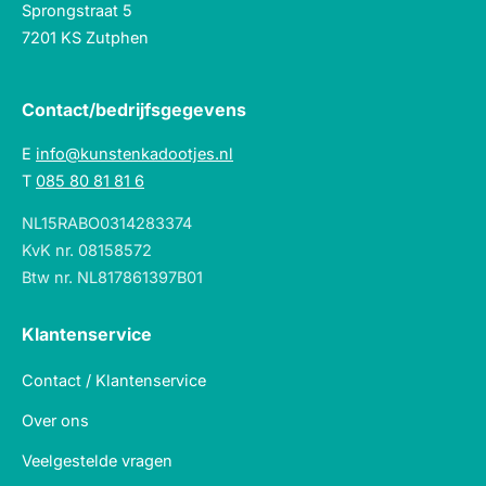
Sprongstraat 5
7201 KS Zutphen
Contact/bedrijfsgegevens
E
info@kunstenkadootjes.nl
T
085 80 81 81 6
NL15RABO0314283374
KvK nr. 08158572
Btw nr. NL817861397B01
Klantenservice
Contact / Klantenservice
Over ons
Veelgestelde vragen