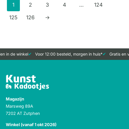
1
2
3
4
…
124
125
126
→
 in de winkel
Voor 12:00 besteld, morgen in huis*
Gratis en v
Magazijn
Marsweg 89A
7202 AT Zutphen
Winkel (vanaf 1 okt 2026)