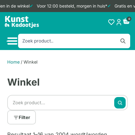
 in de winkel
Voor 12:00 besteld, morgen in huis*
Gratis en v
Doorgaan
0
naar
inhoud
Home
/
Winkel
Winkel
Filter
Resultaat 1–16 van 2004 wordt/worden