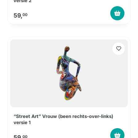
versie 2
59,
00
“Street Art” Vrouw (been rechts-over-links)
versie 1
59,
00