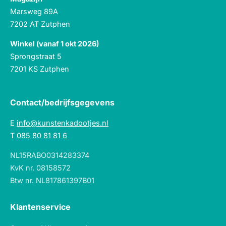
Marsweg 89A
7202 AT Zutphen
Winkel (vanaf 1 okt 2026)
Sprongstraat 5
7201 KS Zutphen
Contact/bedrijfsgegevens
E
info@kunstenkadootjes.nl
T
085 80 81 81 6
NL15RABO0314283374
KvK nr. 08158572
Btw nr. NL817861397B01
Klantenservice