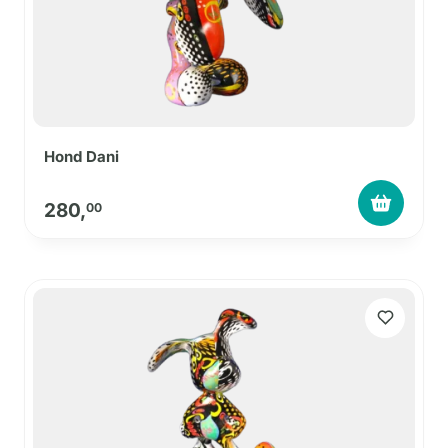
Hond Dani
280,
00