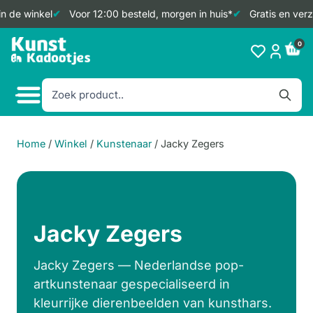
de winkel
Voor 12:00 besteld, morgen in huis*
Gratis en verze
Doorgaan
0
naar
inhoud
Home
/
Winkel
/
Kunstenaar
/
Jacky Zegers
Jacky Zegers
Jacky Zegers — Nederlandse pop-
artkunstenaar gespecialiseerd in
kleurrijke dierenbeelden van kunsthars.