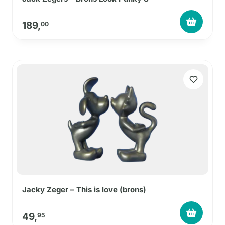
189,
00
Jacky Zeger – This is love (brons)
49,
95