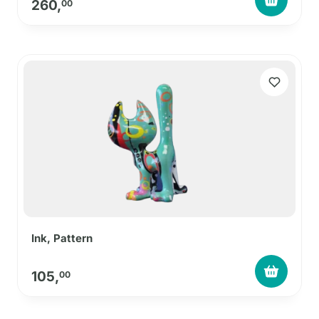
260,
00
Ink, Pattern
105,
00