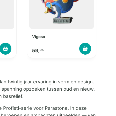
Vigoso
59,
95
 twintig jaar ervaring in vorm en design.
 de spanning opzoeken tussen oud en nieuw.
 basrelief.
Profisti-serie voor Parastone. In deze
ie beroepen en ambachten uitbeelden — van