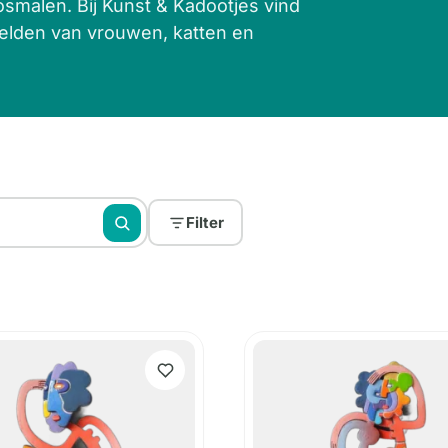
smalen. Bij Kunst & Kadootjes vind
eelden van vrouwen, katten en
Filter