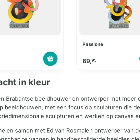
Passione
69,
5
95
cht in kleur
n Brabantse beeldhouwer en ontwerper met meer dan
ch op beeldhouwen, met een focus op sculpturen die
driedimensionale sculpturen en werken op canvas en
mmelen samen met Ed van Rosmalen ontwerper van de 
anschap te vangen in handbeschilderde beeldjes d