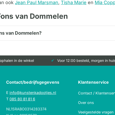
dan ook
Jean Paul Marsman
,
Tisha Marie
en
Mia Copp
 Fons van Dommelen
Fons van Dommelen?
 ophalen in de winkel
Voor 12:00 besteld, morgen in hui
Contact/bedrijfsgegevens
Klantenservice
E
info@kunstenkadootjes.nl
Contact / Klantenser
T
085 80 81 81 6
Over ons
NL15RABO0314283374
Veelgestelde vragen