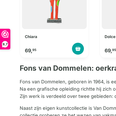
Chiara
Dolce
9,7
69,
69,
95
9
Fons van Dommelen: oerkra
Fons van Dommelen, geboren in 1964, is ee
Na een grafische opleiding richtte hij zi
Zijn werk is verdeeld over twee gebieden: 
Naast zijn eigen kunstcollectie is Van Do
collectie proberen ze het wezen van vakm