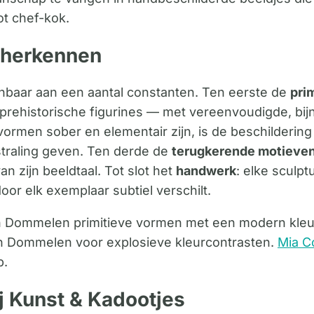
ot chef-kok.
 herkennen
baar aan een aantal constanten. Ten eerste de
pri
prehistorische figurines — met vereenvoudigde, bij
vormen sober en elementair zijn, is de beschildering 
straling geven. Ten derde de
terugkerende motieve
an zijn beeldtaal. Tot slot het
handwerk
: elke sculp
or elk exemplaar subtiel verschilt.
 Dommelen primitieve vormen met een modern kleu
Van Dommelen voor explosieve kleurcontrasten.
Mia C
p.
j Kunst & Kadootjes