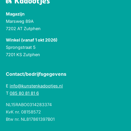
Magazijn
Marsweg 89A
7202 AT Zutphen
Winkel (vanaf 1 okt 2026)
Sprongstraat 5
7201 KS Zutphen
Contact/bedrijfsgegevens
E
info@kunstenkadootjes.nl
T
085 80 81 81 6
NL15RABO0314283374
KvK nr. 08158572
Btw nr. NL817861397B01