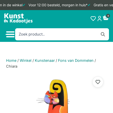
 in de winkel
Voor 12:00 besteld, morgen in huis*
Gratis en ve
Doorgaan
0
naar
inhoud
Home
/
Winkel
/
Kunstenaar
/
Fons van Dommelen
/
Chiara