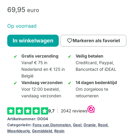
69,
95
euro
Op voorraad
Chiara
In winkelwagen
Markeren als favoriet
aantal
Gratis verzending
Veilig betalen
Vanaf € 75 in
Creditcard, Paypal,
Nederland en € 125 in
Bancontact of iDEAL
België
Vandaag verzonden
14 dagen bedenktijd
Voor 12:00 besteld,
Om zorgeloos te
vandaag verzonden
retourneren
Artikelnummer:
DO04
Categorieën:
Fons van Dommelen
,
Geel
,
Oranje
,
Rood
,
Meerkleurig
,
Gemiddeld
,
Resin