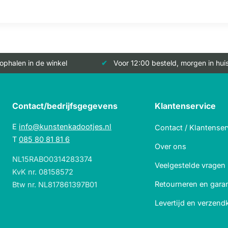
 ophalen in de winkel
Voor 12:00 besteld, morgen in hui
Contact/bedrijfsgegevens
Klantenservice
E
info@kunstenkadootjes.nl
Contact / Klantenser
T
085 80 81 81 6
Over ons
NL15RABO0314283374
Veelgestelde vragen
KvK nr. 08158572
Retourneren en garan
Btw nr. NL817861397B01
Levertijd en verzend