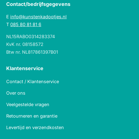
Contact/bedrijfsgegevens
E
info@kunstenkadootjes.nl
T
085 80 81 81 6
NL15RABO0314283374
KvK nr. 08158572
Btw nr. NL817861397B01
Klantenservice
Contact / Klantenservice
Over ons
Veelgestelde vragen
Retourneren en garantie
Levertijd en verzendkosten