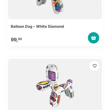
Balloon Dog – White Diamond
99,
00