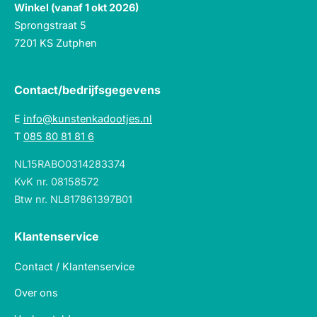
Winkel (vanaf 1 okt 2026)
Sprongstraat 5
7201 KS Zutphen
Contact/bedrijfsgegevens
E
info@kunstenkadootjes.nl
T
085 80 81 81 6
NL15RABO0314283374
KvK nr. 08158572
Btw nr. NL817861397B01
Klantenservice
Contact / Klantenservice
Over ons