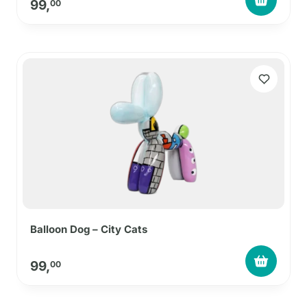
99,
00
Balloon Dog – City Cats
99,
00