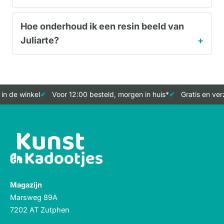
Hoe onderhoud ik een resin beeld van
Juliarte?
 de winkel
Voor 12:00 besteld, morgen in huis*
Gratis en verze
Magazijn
Marsweg 89A
7202 AT Zutphen