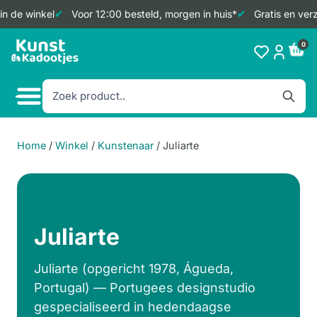
de winkel
Voor 12:00 besteld, morgen in huis*
Gratis en verze
Doorgaan
0
naar
inhoud
Home
/
Winkel
/
Kunstenaar
/
Juliarte
Juliarte
Juliarte (opgericht 1978, Águeda,
Portugal) — Portugees designstudio
gespecialiseerd in hedendaagse