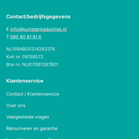
Contact/bedrijfsgegevens
E
info@kunstenkadootjes.nl
T
085 80 81 81 6
NL15RABO0314283374
KvK nr. 08158572
Btw nr. NL817861397B01
Klantenservice
Contact / Klantenservice
Over ons
Veelgestelde vragen
Retourneren en garantie