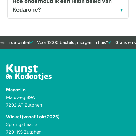
Hoe onderhoud ik een resin beeld van
Kedarone?
n in de winkel
Voor 12:00 besteld, morgen in huis*
Gratis en v
Magazijn
Marsweg 89A
7202 AT Zutphen
Winkel (vanaf 1 okt 2026)
Sprongstraat 5
7201 KS Zutphen