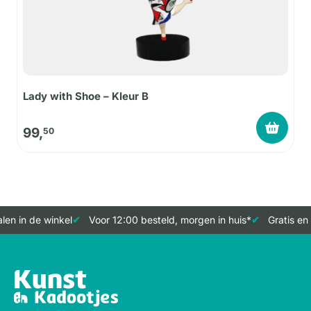
Lady with Shoe – Kleur B
99,
50
en in de winkel
Voor 12:00 besteld, morgen in huis*
Gratis en 