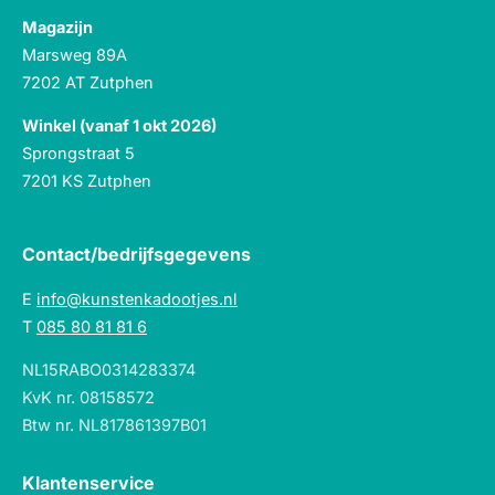
Magazijn
Marsweg 89A
7202 AT Zutphen
Winkel (vanaf 1 okt 2026)
Sprongstraat 5
7201 KS Zutphen
Contact/bedrijfsgegevens
E
info@kunstenkadootjes.nl
T
085 80 81 81 6
NL15RABO0314283374
KvK nr. 08158572
Btw nr. NL817861397B01
Klantenservice