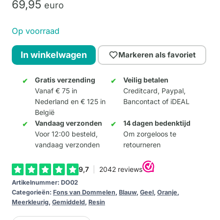
69,
95
euro
Op voorraad
Dolce
In winkelwagen
Markeren als favoriet
aantal
Gratis verzending
Veilig betalen
Vanaf € 75 in
Creditcard, Paypal,
Nederland en € 125 in
Bancontact of iDEAL
België
Vandaag verzonden
14 dagen bedenktijd
Voor 12:00 besteld,
Om zorgeloos te
vandaag verzonden
retourneren
Artikelnummer:
DO02
Categorieën:
Fons van Dommelen
,
Blauw
,
Geel
,
Oranje
,
Meerkleurig
,
Gemiddeld
,
Resin