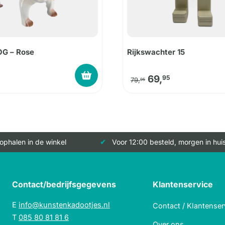
G – Rose
Rijkswachter 15
Oorspronkelijke 
Huidige prij
69,
95
79,
95
 ophalen in de winkel
Voor 12:00 besteld, morgen in hui
Contact/bedrijfsgegevens
Klantenservice
E
info@kunstenkadootjes.nl
Contact / Klantenser
T
085 80 81 81 6
Over ons