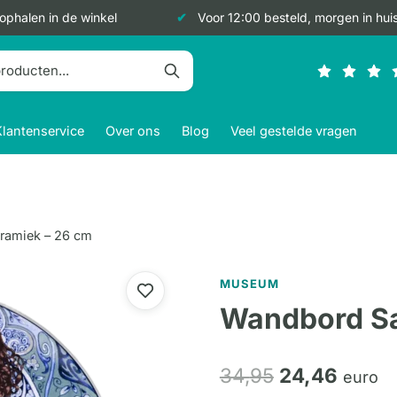
 ophalen in de winkel
Voor 12:00 besteld, morgen in hui
Klantenservice
Over ons
Blog
Veel gestelde vragen
ramiek – 26 cm
MUSEUM
Wandbord Sa
Oorspronkeli
Huidi
34,
95
24,
46
euro