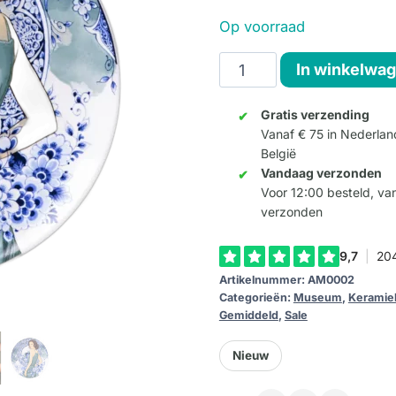
prijs
prijs
Op voorraad
was:
is:
Wandbord
In winkelwa
34,95.
24,46.
Sarah
-
Gratis verzending
Vanaf € 75 in Nederlan
Keramiek
België
-
Vandaag verzonden
26
Voor 12:00 besteld, v
cm
verzonden
aantal
Artikelnummer:
AM0002
Categorieën:
Museum
,
Keramie
Gemiddeld
,
Sale
Nieuw