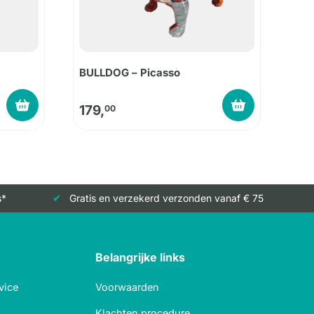
BULLDOG – Picasso
prijs was: 79,95.
s is: 69,95.
179,
00
s*
Gratis en verzekerd verzonden vanaf € 75
Belangrijke links
vice
Voorwaarden
Klachten procedure