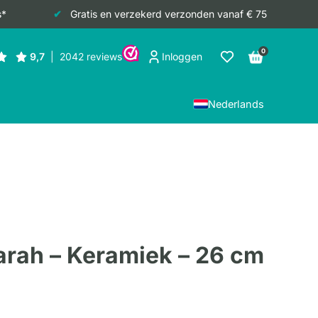
s*
Gratis en verzekerd verzonden vanaf € 75
0
Inloggen
Nederlands
rah – Keramiek – 26 cm
jke
ge