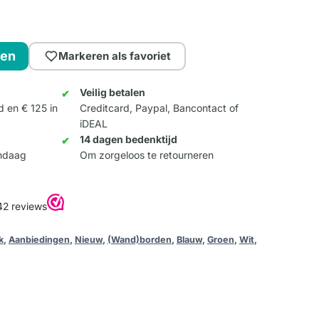
gen
Markeren als favoriet
Veilig betalen
d en € 125 in
Creditcard, Paypal, Bancontact of
iDEAL
14 dagen bedenktijd
andaag
Om zorgeloos te retourneren
k
,
Aanbiedingen
,
Nieuw
,
(Wand)borden
,
Blauw
,
Groen
,
Wit
,