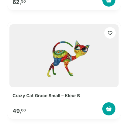
62,
50
Crazy Cat Grace Small – Kleur B
49,
00