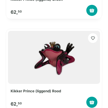
62,
50
Kikker Prince (liggend) Rood
62,
50