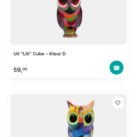
Uil “Lili” Cube – Kleur D
59,
00