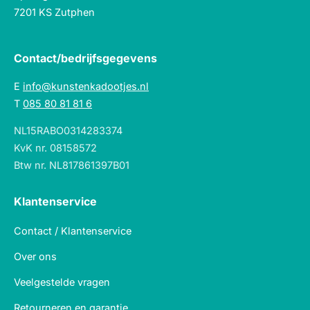
7201 KS Zutphen
Contact/bedrijfsgegevens
E
info@kunstenkadootjes.nl
T
085 80 81 81 6
NL15RABO0314283374
KvK nr. 08158572
Btw nr. NL817861397B01
Klantenservice
Contact / Klantenservice
Over ons
Veelgestelde vragen
Retourneren en garantie