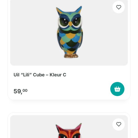
Uil “Lili” Cube – Kleur C
59,
00