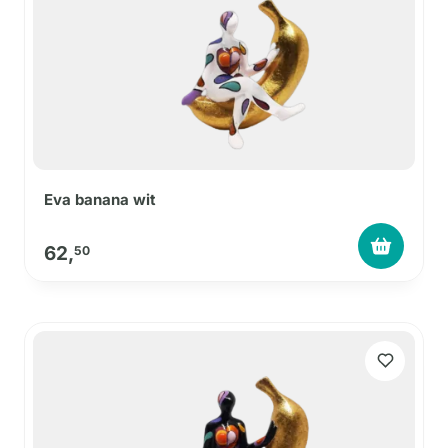
Eva banana wit
62,
50