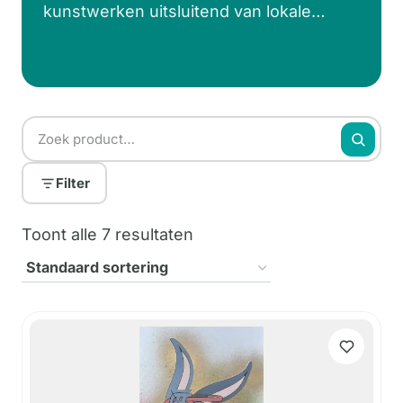
kunstwerken uitsluitend van lokale
kunstenaars uit Barcelona. Elk werk is
uniek en wordt geproduceerd in een
gelimiteerde oplage maar veelal ook als
enig werk. Kijk en geniet van kleurrijke
graffiti kunstwerken, staal- en
keramische werken en kunstbeelden.
Filter
Toont alle 7 resultaten