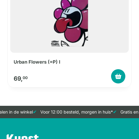
Urban Flowers (=P) I
69,
00
len in de winkel
Voor 12:00 besteld, morgen in huis*
Gratis en