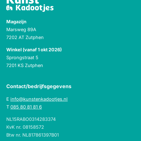
Magazijn
Marsweg 89A
7202 AT Zutphen
Winkel (vanaf 1 okt 2026)
Sprongstraat 5
7201 KS Zutphen
Contact/bedrijfsgegevens
E
info@kunstenkadootjes.nl
T
085 80 81 81 6
NL15RABO0314283374
KvK nr. 08158572
Btw nr. NL817861397B01