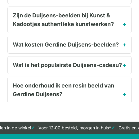
Zijn de Duijsens-beelden bij Kunst &
Kadootjes authentieke kunstwerken?
Wat kosten Gerdine Duijsens-beelden?
Wat is het populairste Duijsens-cadeau?
Hoe onderhoud ik een resin beeld van
Gerdine Duijsens?
n in de winkel
Voor 12:00 besteld, morgen in huis*
Gratis en v