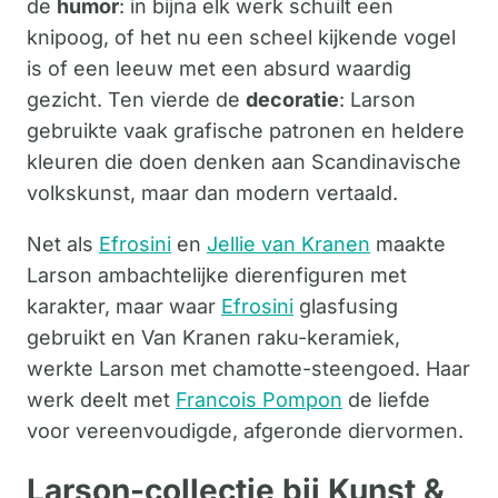
de
humor
: in bijna elk werk schuilt een
knipoog, of het nu een scheel kijkende vogel
is of een leeuw met een absurd waardig
gezicht. Ten vierde de
decoratie
: Larson
gebruikte vaak grafische patronen en heldere
kleuren die doen denken aan Scandinavische
volkskunst, maar dan modern vertaald.
Net als
Efrosini
en
Jellie van Kranen
maakte
Larson ambachtelijke dierenfiguren met
karakter, maar waar
Efrosini
glasfusing
gebruikt en Van Kranen raku-keramiek,
werkte Larson met chamotte-steengoed. Haar
werk deelt met
Francois Pompon
de liefde
voor vereenvoudigde, afgeronde diervormen.
Larson-collectie bij Kunst &