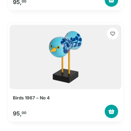
95,
00
Birds 1967 – No 4
95,
00