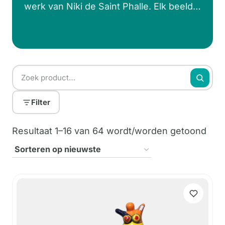
werk van Niki de Saint Phalle. Elk beeldje
staat symbool voor een sterke, vrije
vrouw en heeft een eigen kleurpatroon.
Filter
Ges
Resultaat 1–16 van 64 wordt/worden getoond
op
nie