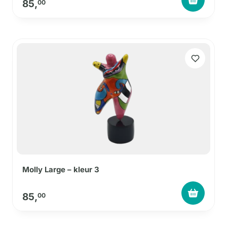
85,
00
Molly Large – kleur 3
85,
00