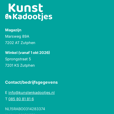
Magazijn
Marsweg 89A
7202 AT Zutphen
Winkel (vanaf 1 okt 2026)
Sprongstraat 5
7201 KS Zutphen
Contact/bedrijfsgegevens
E
info@kunstenkadootjes.nl
T
085 80 81 81 6
NL15RABO0314283374