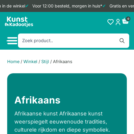
n de winkel
Voor 12:00 besteld, morgen in huis*
Gratis en verz
Doorgaan
0
naar
inhoud
Home
/
Winkel
/
Stijl
/
Afrikaans
Afrikaans
Afrikaanse kunst Afrikaanse kunst
weerspiegelt eeuwenoude tradities,
culturele rijkdom en diepe symboliek.