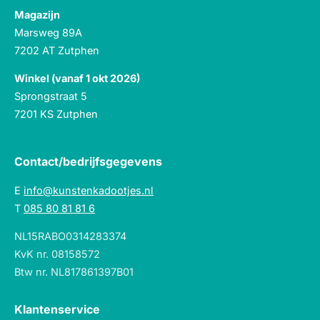
Magazijn
Marsweg 89A
7202 AT Zutphen
Winkel (vanaf 1 okt 2026)
Sprongstraat 5
7201 KS Zutphen
Contact/bedrijfsgegevens
E
info@kunstenkadootjes.nl
T
085 80 81 81 6
NL15RABO0314283374
KvK nr. 08158572
Btw nr. NL817861397B01
Klantenservice