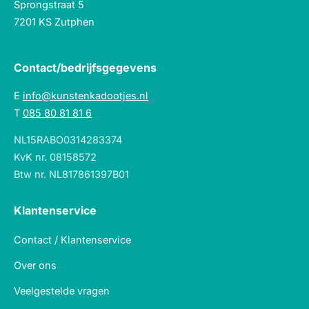
Sprongstraat 5
7201 KS Zutphen
Contact/bedrijfsgegevens
E
info@kunstenkadootjes.nl
T
085 80 81 81 6
NL15RABO0314283374
KvK nr. 08158572
Btw nr. NL817861397B01
Klantenservice
Contact / Klantenservice
Over ons
Veelgestelde vragen