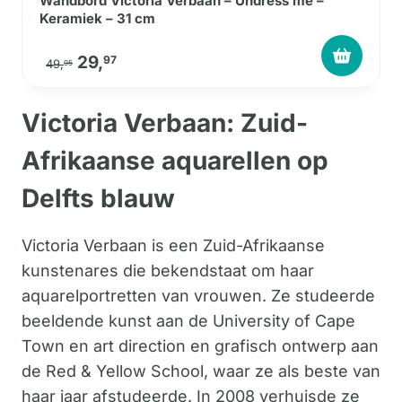
Wandbord Victoria Verbaan – Undress me –
Keramiek – 31 cm
Oorspronkelijke prijs was: 49,95.
Huidige prijs is: 29,97.
29,
97
49,
95
Victoria Verbaan: Zuid-
Afrikaanse aquarellen op
Delfts blauw
Victoria Verbaan is een Zuid-Afrikaanse
kunstenares die bekendstaat om haar
aquarelportretten van vrouwen. Ze studeerde
beeldende kunst aan de University of Cape
Town en art direction en grafisch ontwerp aan
de Red & Yellow School, waar ze als beste van
haar jaar afstudeerde. In 2008 verhuisde ze