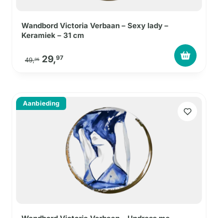
Wandbord Victoria Verbaan – Sexy lady –
Keramiek – 31 cm
Oorspronkelijke prijs was: 49,95.
Huidige prijs is: 29,97.
29,
97
49,
95
Aanbieding