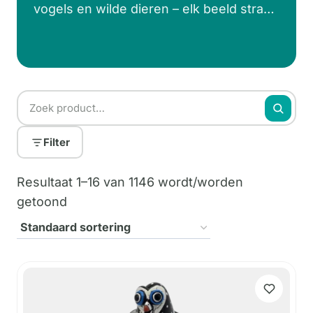
vogels en wilde dieren – elk beeld straalt
karakter en gevoel uit. Perfect als
blikvanger in je interieur of als
betekenisvol cadeau voor een
dierenliefhebber. Deze beelden brengen
een stukje natuur, symboliek en
persoonlijkheid in elke ruimte.
Filter
Resultaat 1–16 van 1146 wordt/worden
getoond