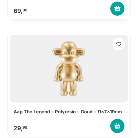
69,
00
Aap The Legend – Polyresin – Goud – 11x7x19cm
29,
95