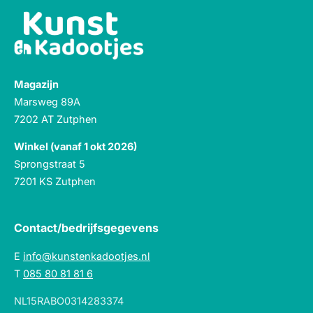
Magazijn
Marsweg 89A
7202 AT Zutphen
Winkel (vanaf 1 okt 2026)
Sprongstraat 5
7201 KS Zutphen
Contact/bedrijfsgegevens
E
info@kunstenkadootjes.nl
T
085 80 81 81 6
NL15RABO0314283374