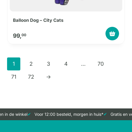
Balloon Dog – City Cats
99,
00
1
2
3
4
…
70
71
72
→
 in de winkel
Voor 12:00 besteld, morgen in huis*
Gratis en ve