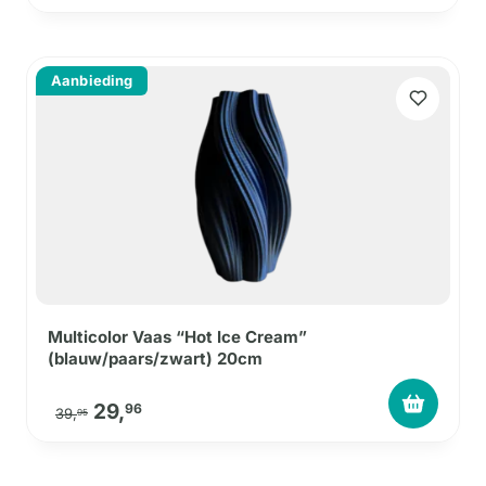
Aanbieding
Multicolor Vaas “Hot Ice Cream”
(blauw/paars/zwart) 20cm
Oorspronkelijke prijs was: 39,95.
Huidige prijs is: 29,96.
29,
96
39,
95