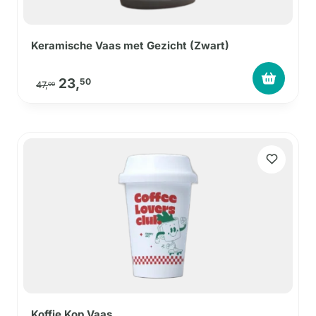
Keramische Vaas met Gezicht (Zwart)
Oorspronkelijke prijs was: 47,00.
Huidige prijs is: 23,50.
23,
50
47,
00
Koffie Kop Vaas