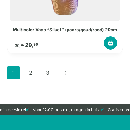
Multicolor Vaas “Siluet” (paars/goud/rood) 20cm
Oorspronkelijke prijs was: 39,95.
Huidige prijs is: 29,96.
29,
96
39,
95
1
2
3
→
in de winkel
Voor 12:00 besteld, morgen in huis*
Gratis en ver