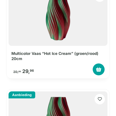
Multicolor Vaas “Hot Ice Cream” (groen/rood)
20cm
Oorspronkelijke prijs was: 39,95.
Huidige prijs is: 29,96.
29,
96
39,
95
Aanbieding