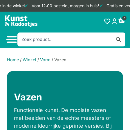
n de winkel
Voor 12:00 besteld, morgen in huis*
Gratis en ver
Doorgaan
0
naar
inhoud
Home
/
Winkel
/
Vorm
/
Vazen
Vazen
Functionele kunst. De mooiste vazen
met beelden van de echte meesters of
moderne kleurrijke geprinte versies. Bij