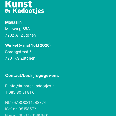
Magazijn
Marsweg 89A
7202 AT Zutphen
Winkel (vanaf 1 okt 2026)
Sprongstraat 5
7201 KS Zutphen
Contact/bedrijfsgegevens
E
info@kunstenkadootjes.nl
T
085 80 81 81 6
NL15RABO0314283374
KvK nr. 08158572
Btw nr. NL817861397B01