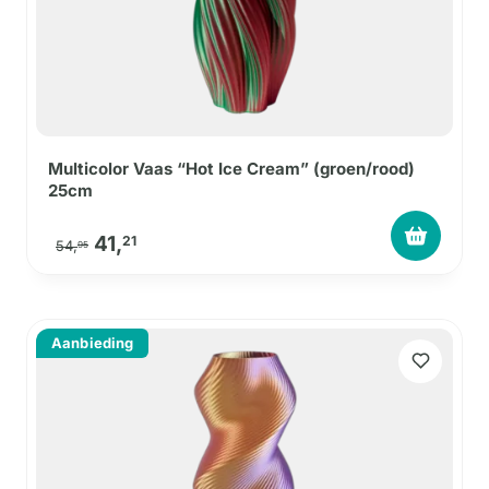
Multicolor Vaas “Hot Ice Cream” (groen/rood)
25cm
Oorspronkelijke prijs was: 54,95.
Huidige prijs is: 41,21.
41,
21
54,
95
Aanbieding