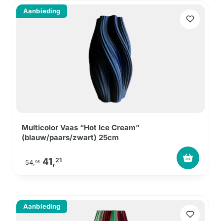
Aanbieding
Multicolor Vaas “Hot Ice Cream”
(blauw/paars/zwart) 25cm
Oorspronkelijke prijs was: 54,95.
Huidige prijs is: 41,21.
41,
21
54,
95
Aanbieding