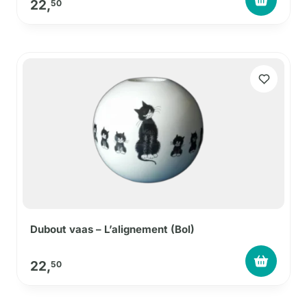
22,
50
Dubout vaas – L’alignement (Bol)
22,
50