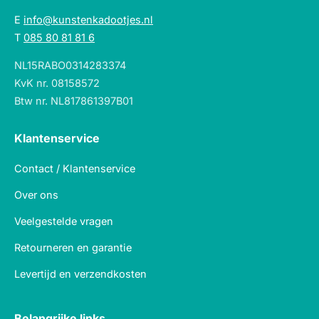
E
info@kunstenkadootjes.nl
T
085 80 81 81 6
NL15RABO0314283374
KvK nr. 08158572
Btw nr. NL817861397B01
Klantenservice
Contact / Klantenservice
Over ons
Veelgestelde vragen
Retourneren en garantie
Levertijd en verzendkosten
Belangrijke links