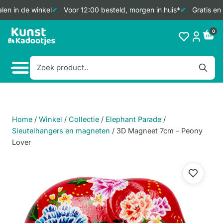
en in de winkel
Voor 12:00 besteld, morgen in huis*
Gratis en 
Doorgaan
0
naar
inhoud
Home
/
Winkel
/
Collectie
/
Elephant Parade
/
Sleutelhangers en magneten
/
3D Magneet 7cm – Peony
Lover