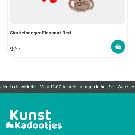
Sleutelhanger Elephant Red
9,
95
len in de winkel
Voor 12:00 besteld, morgen in huis*
Gratis en