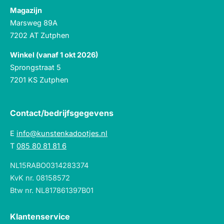
Magazijn
Marsweg 89A
7202 AT Zutphen
Winkel (vanaf 1 okt 2026)
Sprongstraat 5
7201 KS Zutphen
Contact/bedrijfsgegevens
E
info@kunstenkadootjes.nl
T
085 80 81 81 6
NL15RABO0314283374
KvK nr. 08158572
Btw nr. NL817861397B01
Klantenservice