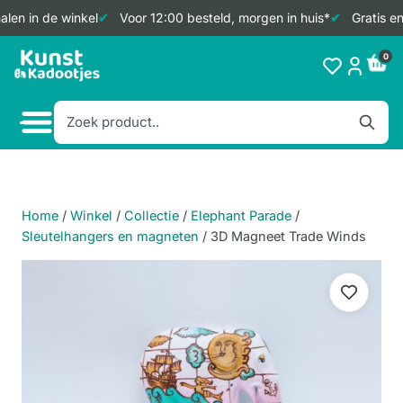
len in de winkel
Voor 12:00 besteld, morgen in huis*
Gratis en
Doorgaan
0
naar
inhoud
Home
/
Winkel
/
Collectie
/
Elephant Parade
/
Sleutelhangers en magneten
/
3D Magneet Trade Winds