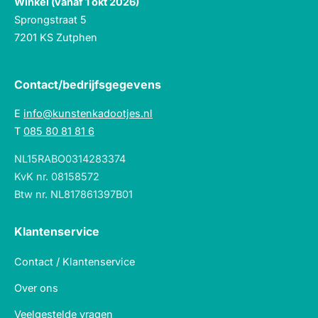
Winkel (vanaf 1 okt 2026)
Sprongstraat 5
7201 KS Zutphen
Contact/bedrijfsgegevens
E
info@kunstenkadootjes.nl
T
085 80 81 81 6
NL15RABO0314283374
KvK nr. 08158572
Btw nr. NL817861397B01
Klantenservice
Contact / Klantenservice
Over ons
Veelgestelde vragen