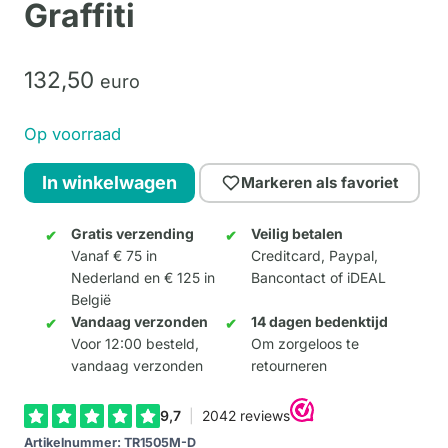
Graffiti
132,
50
euro
Op voorraad
Balloon
In winkelwagen
Markeren als favoriet
Dog
Medium
Gratis verzending
Veilig betalen
Vanaf € 75 in
Creditcard, Paypal,
-
Nederland en € 125 in
Bancontact of iDEAL
Graffiti
België
aantal
Vandaag verzonden
14 dagen bedenktijd
Voor 12:00 besteld,
Om zorgeloos te
vandaag verzonden
retourneren
Artikelnummer:
TR1505M-D