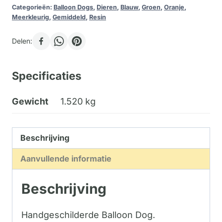
Categorieën:
Balloon Dogs
,
Dieren
,
Blauw
,
Groen
,
Oranje
,
Meerkleurig
,
Gemiddeld
,
Resin
Delen:
Specificaties
Gewicht
1.520 kg
Beschrijving
Aanvullende informatie
Beschrijving
Handgeschilderde Balloon Dog.