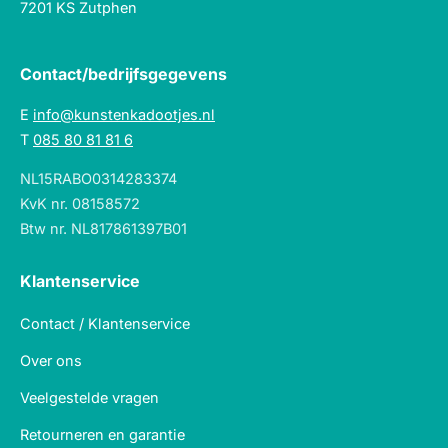
7201 KS Zutphen
Contact/bedrijfsgegevens
E
info@kunstenkadootjes.nl
T
085 80 81 81 6
NL15RABO0314283374
KvK nr. 08158572
Btw nr. NL817861397B01
Klantenservice
Contact / Klantenservice
Over ons
Veelgestelde vragen
Retourneren en garantie