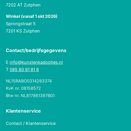
7202 AT Zutphen
Winkel (vanaf 1 okt 2026)
Sprongstraat 5
7201 KS Zutphen
Contact/bedrijfsgegevens
E
info@kunstenkadootjes.nl
T
085 80 81 81 6
NL15RABO0314283374
KvK nr. 08158572
Btw nr. NL817861397B01
Klantenservice
Contact / Klantenservice