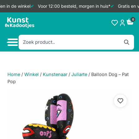
n in de winkel
Voor 12:00 besteld, morgen in huis*
Gratis en v
Doorgaan
0
naar
inhoud
Home
/
Winkel
/
Kunstenaar
/
Juliarte
/
Balloon Dog – Pat
Pop