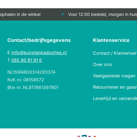
 ophalen in de winkel
Voor 12:00 besteld, morgen in hui
Contact/bedrijfsgegevens
Klantenservice
E
info@kunstenkadootjes.nl
Contact / Klantenser
T
085 80 81 81 6
Over ons
NL15RABO0314283374
Veelgestelde vragen
KvK nr. 08158572
Retourneren en garan
Btw nr. NL817861397B01
Levertijd en verzend