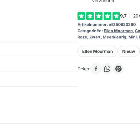
-
verzonden
Ellen
Moorman
Artikelnummer:
ell250923290
aantal
Categorieën:
Ellen Moorman
,
Co
Roze
,
Zwart
,
Meerkleurig
,
Mini
,
Ellen Moorman
Nieuw
Delen: