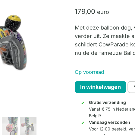
179,
00
euro
Met deze balloon dog, 
verder uit. Ze maakte al
schildert CowParade ko
nu de de fameuze Bal
Op voorraad
Balloon
In winkelwagen
dog
-
Gratis verzending
Vanaf € 75 in Nederlan
Walk
België
the
Vandaag verzonden
dog
Voor 12:00 besteld, v