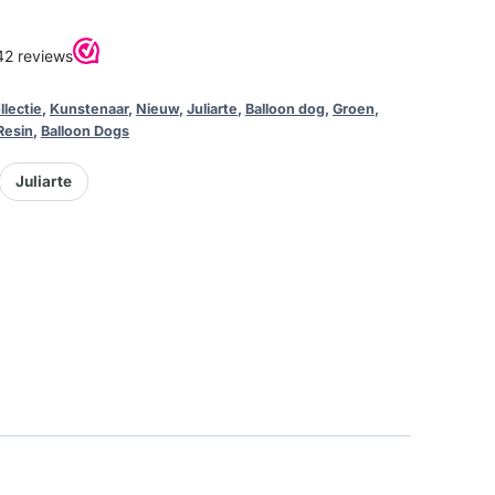
llectie
,
Kunstenaar
,
Nieuw
,
Juliarte
,
Balloon dog
,
Groen
,
Resin
,
Balloon Dogs
Juliarte