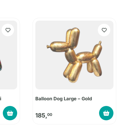
i
Balloon Dog Large – Gold
185,
00