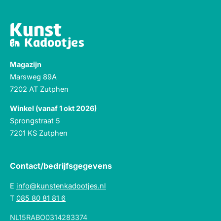
Magazijn
Marsweg 89A
7202 AT Zutphen
Winkel (vanaf 1 okt 2026)
Sprongstraat 5
7201 KS Zutphen
Contact/bedrijfsgegevens
E
info@kunstenkadootjes.nl
T
085 80 81 81 6
NL15RABO0314283374