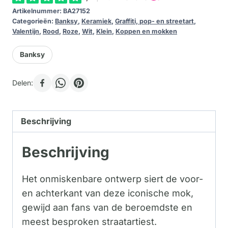
Artikelnummer:
BA27152
Categorieën:
Banksy
,
Keramiek
,
Graffiti, pop- en streetart
,
Valentijn
,
Rood
,
Roze
,
Wit
,
Klein
,
Koppen en mokken
Banksy
Delen:
Beschrijving
Beschrijving
Het onmiskenbare ontwerp siert de voor-
en achterkant van deze iconische mok,
gewijd aan fans van de beroemdste en
meest besproken straatartiest.