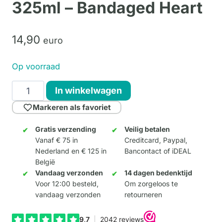
325ml – Bandaged Heart
14,
90
euro
Op voorraad
Banksy
In winkelwagen
Keramische
Markeren als favoriet
Mok
325ml
Gratis verzending
Veilig betalen
Vanaf € 75 in
Creditcard, Paypal,
-
Nederland en € 125 in
Bancontact of iDEAL
Bandaged
België
Heart
Vandaag verzonden
14 dagen bedenktijd
aantal
Voor 12:00 besteld,
Om zorgeloos te
vandaag verzonden
retourneren