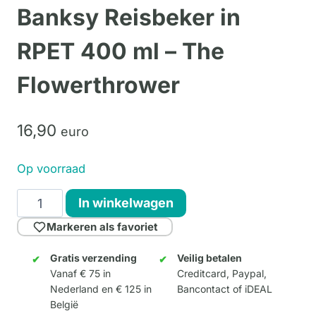
Banksy Reisbeker in
RPET 400 ml – The
Flowerthrower
16,
90
euro
Op voorraad
Banksy
In winkelwagen
Reisbeker
Markeren als favoriet
in
RPET
Gratis verzending
Veilig betalen
Vanaf € 75 in
Creditcard, Paypal,
400
Nederland en € 125 in
Bancontact of iDEAL
ml
België