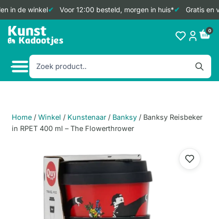
n in de winkel
Voor 12:00 besteld, morgen in huis*
Gratis en v
Doorgaan
0
naar
inhoud
Home
/
Winkel
/
Kunstenaar
/
Banksy
/
Banksy Reisbeker
in RPET 400 ml – The Flowerthrower