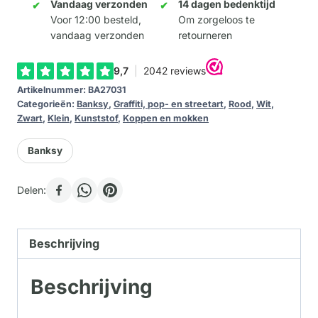
-
Vandaag verzonden
14 dagen bedenktijd
The
Voor 12:00 besteld,
Om zorgeloos te
vandaag verzonden
retourneren
Flowerthrower
aantal
Artikelnummer:
BA27031
Categorieën:
Banksy
,
Graffiti, pop- en streetart
,
Rood
,
Wit
,
Zwart
,
Klein
,
Kunststof
,
Koppen en mokken
Banksy
Delen:
Beschrijving
Beschrijving