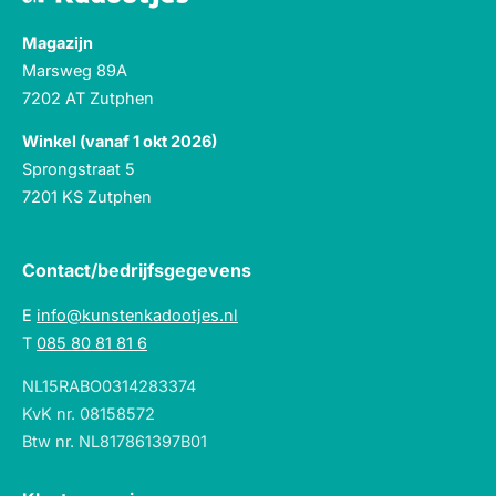
Magazijn
Marsweg 89A
7202 AT Zutphen
Winkel (vanaf 1 okt 2026)
Sprongstraat 5
7201 KS Zutphen
Contact/bedrijfsgegevens
E
info@kunstenkadootjes.nl
T
085 80 81 81 6
NL15RABO0314283374
KvK nr. 08158572
Btw nr. NL817861397B01