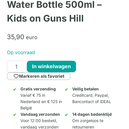
Water Bottle 500ml –
Kids on Guns Hill
35,
90
euro
Op voorraad
Banksy's
In winkelwagen
Graffiti
Markeren als favoriet
Dual
Water
Gratis verzending
Veilig betalen
Vanaf € 75 in
Creditcard, Paypal,
Bottle
Nederland en € 125 in
Bancontact of iDEAL
500ml
België
-
Vandaag verzonden
14 dagen bedenktijd
Kids
Voor 12:00 besteld,
Om zorgeloos te
vandaag verzonden
retourneren
on