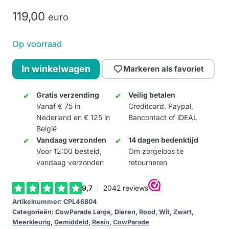
119,
00
euro
Op voorraad
Bubbles
In winkelwagen
Markeren als favoriet
(Large)
aantal
Gratis verzending
Veilig betalen
Vanaf € 75 in
Creditcard, Paypal,
Nederland en € 125 in
Bancontact of iDEAL
België
Vandaag verzonden
14 dagen bedenktijd
Voor 12:00 besteld,
Om zorgeloos te
vandaag verzonden
retourneren
Artikelnummer:
CPL46804
Categorieën:
CowParade Large
,
Dieren
,
Rood
,
Wit
,
Zwart
,
Meerkleurig
,
Gemiddeld
,
Resin
,
CowParade