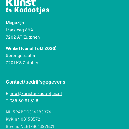
Magazijn
Marsweg 89A
7202 AT Zutphen
Winkel (vanaf 1 okt 2026)
Sprongstraat 5
7201 KS Zutphen
Contact/bedrijfsgegevens
E
info@kunstenkadootjes.nl
T
085 80 81 81 6
NL15RABO0314283374
KvK nr. 08158572
Btw nr. NL817861397B01