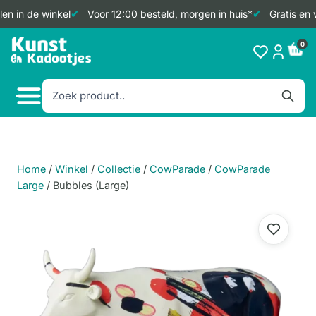
en in de winkel
Voor 12:00 besteld, morgen in huis*
Gratis en 
Doorgaan
0
naar
inhoud
Home
/
Winkel
/
Collectie
/
CowParade
/
CowParade
Large
/
Bubbles (Large)