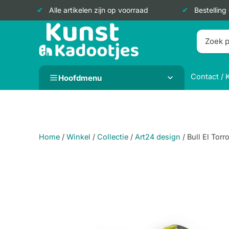
Alle artikelen zijn op voorraad
Bestelling
Doorgaan
naar
inhoud
Contact / 
Hoofdmenu
Home
/
Winkel
/
Collectie
/
Art24 design
/
Bull El Torr