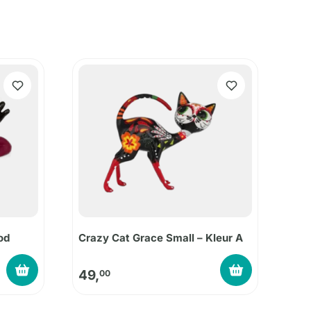
od
Crazy Cat Grace Small – Kleur A
49,
00