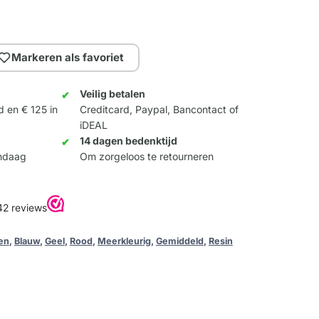
Markeren als favoriet
Veilig betalen
d en € 125 in
Creditcard, Paypal, Bancontact of
iDEAL
14 dagen bedenktijd
andaag
Om zorgeloos te retourneren
en
,
Blauw
,
Geel
,
Rood
,
Meerkleurig
,
Gemiddeld
,
Resin