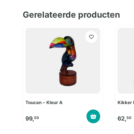
Gerelateerde producten
Toucan – Kleur A
Kikker 
99,
62,
50
50