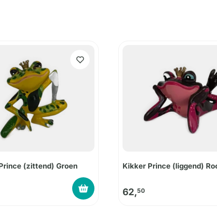
Prince (zittend) Groen
Kikker Prince (liggend) Ro
62,
50