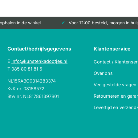
 ophalen in de winkel
Voor 12:00 besteld, morgen in hui
Contact/bedrijfsgegevens
Klantenservice
E
info@kunstenkadootjes.nl
Contact / Klantenser
T
085 80 81 81 6
Over ons
NL15RABO0314283374
Veelgestelde vragen
KvK nr. 08158572
Retourneren en garan
Btw nr. NL817861397B01
Levertijd en verzend