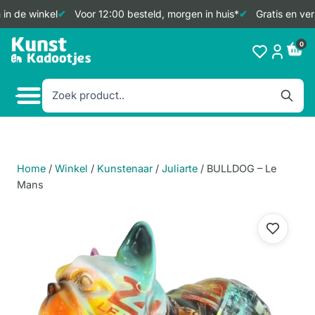
in de winkel
Voor 12:00 besteld, morgen in huis*
Gratis en ver
Doorgaan
0
naar
inhoud
Home
/
Winkel
/
Kunstenaar
/
Juliarte
/
BULLDOG – Le
Mans