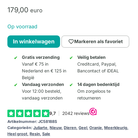
179,
00
euro
Op voorraad
BULLDOG
In winkelwagen
Markeren als favoriet
-
Le
Gratis verzending
Veilig betalen
Vanaf € 75 in
Creditcard, Paypal,
Mans
Nederland en € 125 in
Bancontact of iDEAL
aantal
België
Vandaag verzonden
14 dagen bedenktijd
Voor 12:00 besteld,
Om zorgeloos te
vandaag verzonden
retourneren
Artikelnummer:
JC58188S
Categorieën:
Juliarte
,
Nieuw
,
Dieren
,
Geel
,
Oranje
,
Meerkleurig
,
Heel groot
,
Resin
,
Sale