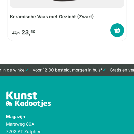
Keramische Vaas met Gezicht (Zwart)
Oorspronkelijke prijs was: 47,00.
Huidige prijs is: 23,50.
23,
50
47,
00
in de winkel
Voor 12:00 besteld, morgen in huis*
Gratis en ver
Magazijn
Marsweg 89A
7202 AT Zutphen