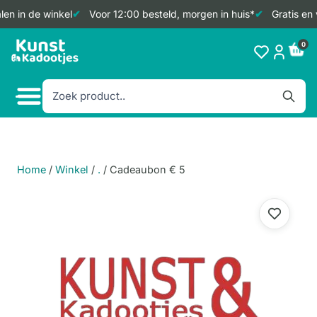
en in de winkel
Voor 12:00 besteld, morgen in huis*
Gratis en 
Doorgaan
0
naar
inhoud
Home
/
Winkel
/
.
/
Cadeaubon € 5