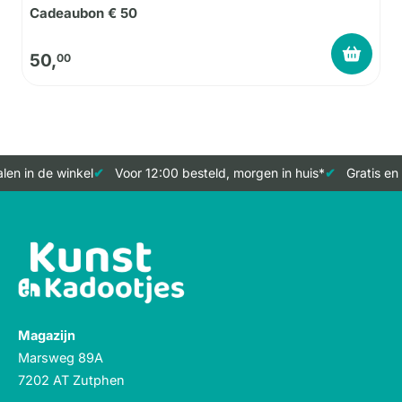
Cadeaubon € 50
50,
00
en in de winkel
Voor 12:00 besteld, morgen in huis*
Gratis en 
Magazijn
Marsweg 89A
7202 AT Zutphen