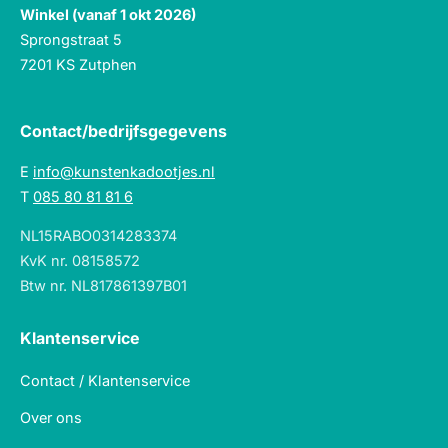
Winkel (vanaf 1 okt 2026)
Sprongstraat 5
7201 KS Zutphen
Contact/bedrijfsgegevens
E
info@kunstenkadootjes.nl
T
085 80 81 81 6
NL15RABO0314283374
KvK nr. 08158572
Btw nr. NL817861397B01
Klantenservice
Contact / Klantenservice
Over ons