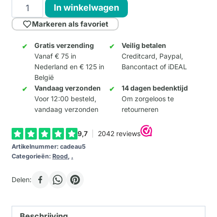
Cadeaubon
In winkelwagen
€
Markeren als favoriet
5
aantal
Gratis verzending
Veilig betalen
Vanaf € 75 in
Creditcard, Paypal,
Nederland en € 125 in
Bancontact of iDEAL
België
Vandaag verzonden
14 dagen bedenktijd
Voor 12:00 besteld,
Om zorgeloos te
vandaag verzonden
retourneren
Artikelnummer:
cadeau5
Categorieën:
Rood
,
.
Delen:
Beschrijving