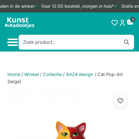
len in de winkel
Voor 12:00 besteld, morgen in huis*
Gratis en
Doorgaan
0
naar
inhoud
Home
/
Winkel
/
Collectie
/
Art24 design
/
Cat Pop-Art
(large)