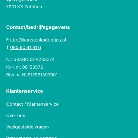
7201 KS Zutphen
Contact/bedrijfsgegevens
E
info@kunstenkadootjes.nl
T
085 80 81 81 6
NL15RABO0314283374
KvK nr. 08158572
Btw nr. NL817861397B01
Klantenservice
Contact / Klantenservice
Over ons
Veelgestelde vragen