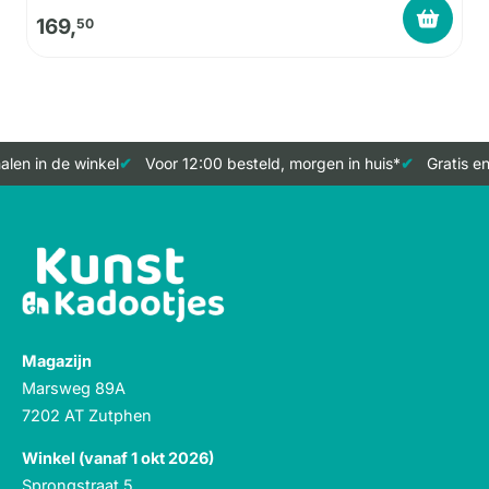
169,
50
len in de winkel
Voor 12:00 besteld, morgen in huis*
Gratis en
Magazijn
Marsweg 89A
7202 AT Zutphen
Winkel (vanaf 1 okt 2026)
Sprongstraat 5