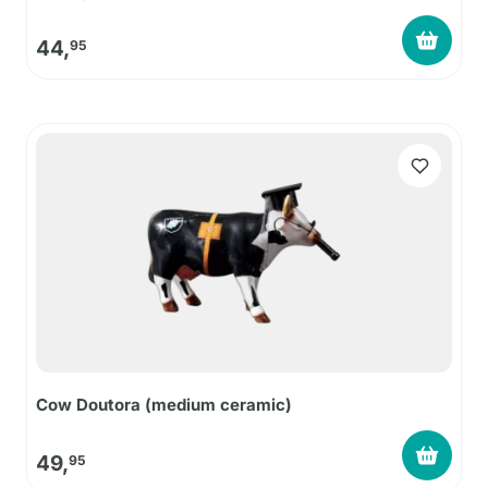
44,
95
Cow Doutora (medium ceramic)
49,
95