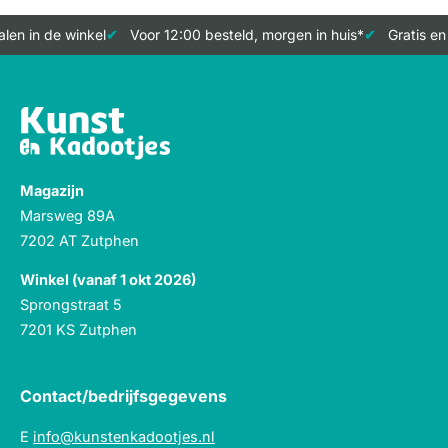
len in de winkel
Voor 12:00 besteld, morgen in huis*
Gratis en
Magazijn
Marsweg 89A
7202 AT Zutphen
Winkel (vanaf 1 okt 2026)
Sprongstraat 5
7201 KS Zutphen
Contact/bedrijfsgegevens
E
info@kunstenkadootjes.nl