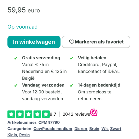
59,
95
euro
Op voorraad
Chef
In winkelwagen
Markeren als favoriet
Cow
(Medium
Gratis verzending
Veilig betalen
Vanaf € 75 in
Creditcard, Paypal,
resin)
Nederland en € 125 in
Bancontact of iDEAL
aantal
België
Vandaag verzonden
14 dagen bedenktijd
Voor 12:00 besteld,
Om zorgeloos te
vandaag verzonden
retourneren
Artikelnummer:
CPM47790
Categorieën:
CowParade medium
,
Dieren
,
Bruin
,
Wit
,
Zwart
,
Klein
,
Resin