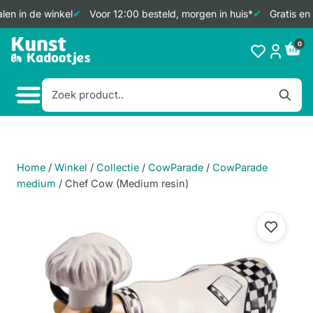
en in de winkel
Voor 12:00 besteld, morgen in huis*
Gratis en 
Doorgaan
0
naar
inhoud
Home
/
Winkel
/
Collectie
/
CowParade
/
CowParade
medium
/
Chef Cow (Medium resin)