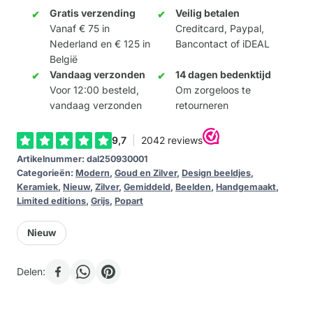
(unieke
Gratis verzending
Veilig betalen
Vanaf € 75 in
Creditcard, Paypal,
editie
Nederland en € 125 in
Bancontact of iDEAL
van
België
Daluxe
Vandaag verzonden
14 dagen bedenktijd
Art)
Voor 12:00 besteld,
Om zorgeloos te
vandaag verzonden
retourneren
aantal
Artikelnummer:
dal250930001
Categorieën:
Modern
,
Goud en Zilver
,
Design beeldjes
,
Keramiek
,
Nieuw
,
Zilver
,
Gemiddeld
,
Beelden
,
Handgemaakt
,
Limited editions
,
Grijs
,
Popart
Nieuw
Delen: