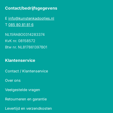
Contact/bedrijfsgegevens
E
info@kunstenkadootjes.nl
T
085 80 81 81 6
NL15RABO0314283374
KvK nr. 08158572
Btw nr. NL817861397B01
Klantenservice
Contact / Klantenservice
Over ons
Veelgestelde vragen
Retourneren en garantie
Levertijd en verzendkosten