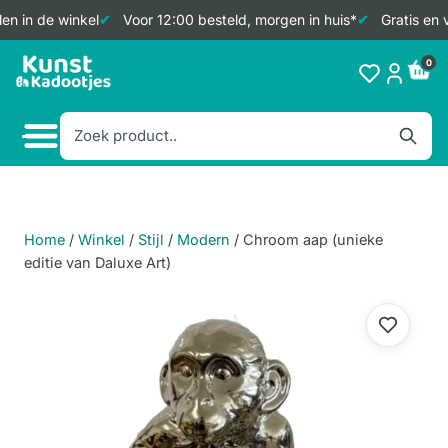
n in de winkel
Voor 12:00 besteld, morgen in huis*
Gratis en v
Doorgaan
0
naar
inhoud
Home
/
Winkel
/
Stijl
/
Modern
/
Chroom aap (unieke
editie van Daluxe Art)