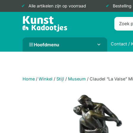
Alle artikelen zijn op voorraad
Bestelling
Doorgaan
naar
inhoud
Contact / 
Hoofdmenu
Home
/
Winkel
/
Stijl
/
Museum
/
Claudel “La Valse” M