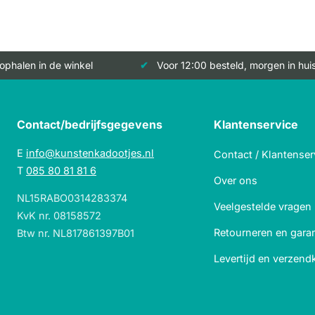
 ophalen in de winkel
Voor 12:00 besteld, morgen in hui
Contact/bedrijfsgegevens
Klantenservice
E
info@kunstenkadootjes.nl
Contact / Klantenser
T
085 80 81 81 6
Over ons
NL15RABO0314283374
Veelgestelde vragen
KvK nr. 08158572
Retourneren en garan
Btw nr. NL817861397B01
Levertijd en verzend