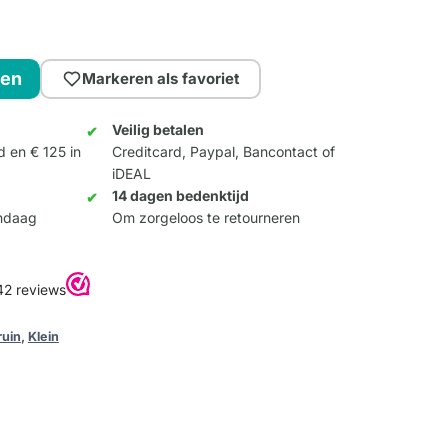
gen
Markeren als favoriet
Veilig betalen
d en € 125 in
Creditcard, Paypal, Bancontact of
iDEAL
14 dagen bedenktijd
andaag
Om zorgeloos te retourneren
ruin
,
Klein