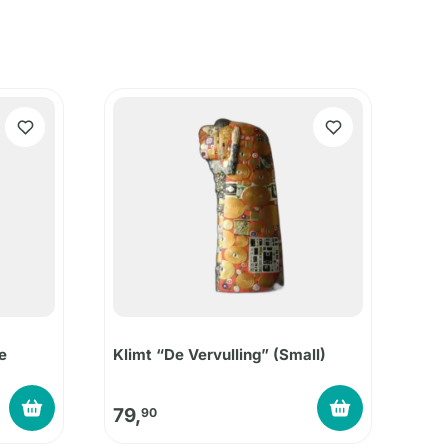
e
Klimt “De Vervulling” (Small)
79,
90