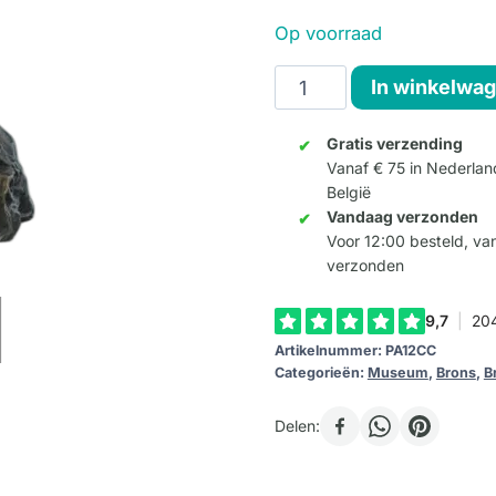
Op voorraad
Claudel
In winkelwa
"La
Valse"
Gratis verzending
Vanaf € 75 in Nederlan
Miniatuur
België
aantal
Vandaag verzonden
Voor 12:00 besteld, v
verzonden
Artikelnummer:
PA12CC
Categorieën:
Museum
,
Brons
,
B
Delen: