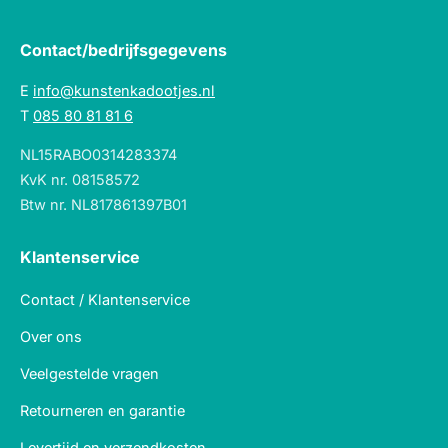
Contact/bedrijfsgegevens
E
info@kunstenkadootjes.nl
T
085 80 81 81 6
NL15RABO0314283374
KvK nr. 08158572
Btw nr. NL817861397B01
Klantenservice
Contact / Klantenservice
Over ons
Veelgestelde vragen
Retourneren en garantie
Levertijd en verzendkosten