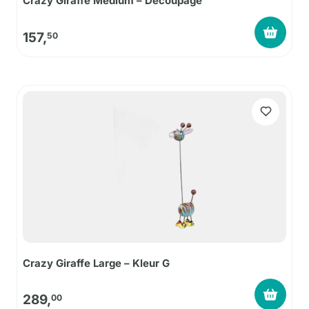
Crazy Giraffe Medium – Decoupage
157,
50
Crazy Giraffe Large – Kleur G
289,
00