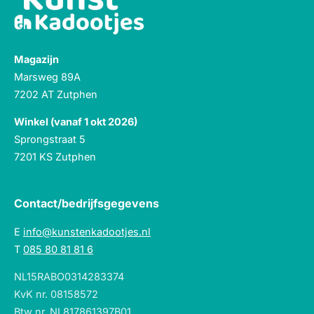
Magazijn
Marsweg 89A
7202 AT Zutphen
Winkel (vanaf 1 okt 2026)
Sprongstraat 5
7201 KS Zutphen
Contact/bedrijfsgegevens
E
info@kunstenkadootjes.nl
T
085 80 81 81 6
NL15RABO0314283374
KvK nr. 08158572
Btw nr. NL817861397B01