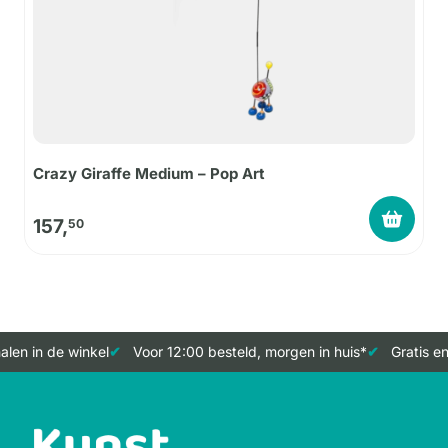
Crazy Giraffe Medium – Pop Art
157,
50
len in de winkel
Voor 12:00 besteld, morgen in huis*
Gratis en