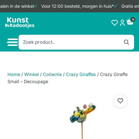
len in de winkel
Voor 12:00 besteld, morgen in huis*
Gratis en
Doorgaan
0
naar
inhoud
Home
/
Winkel
/
Collectie
/
Crazy Giraffes
/
Crazy Giraffe
Small – Decoupage