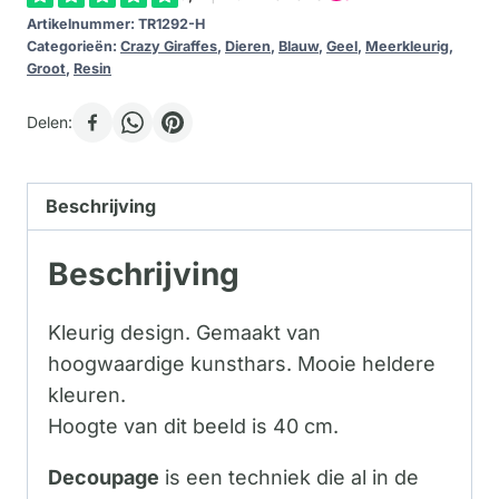
Artikelnummer:
TR1292-H
Categorieën:
Crazy Giraffes
,
Dieren
,
Blauw
,
Geel
,
Meerkleurig
,
Groot
,
Resin
Delen:
Beschrijving
Beschrijving
Kleurig design. Gemaakt van
hoogwaardige kunsthars. Mooie heldere
kleuren.
Hoogte van dit beeld is 40 cm.
Decoupage
is een techniek die al in de