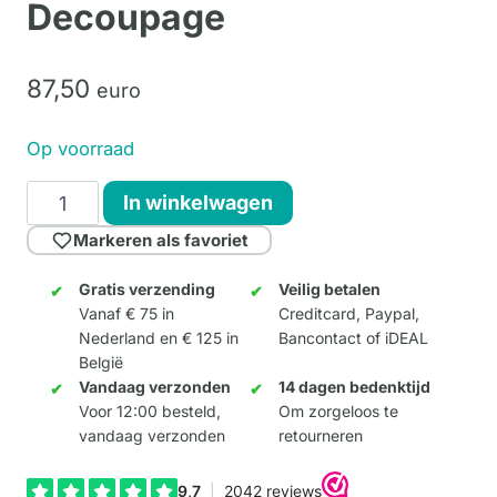
Decoupage
87,
50
euro
Op voorraad
Crazy
In winkelwagen
Giraffe
Markeren als favoriet
Small
-
Gratis verzending
Veilig betalen
Vanaf € 75 in
Creditcard, Paypal,
Decoupage
Nederland en € 125 in
Bancontact of iDEAL
aantal
België
Vandaag verzonden
14 dagen bedenktijd
Voor 12:00 besteld,
Om zorgeloos te
vandaag verzonden
retourneren