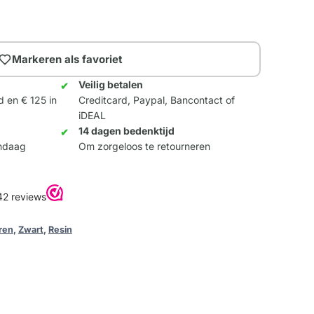
Markeren als favoriet
Veilig betalen
d en € 125 in
Creditcard, Paypal, Bancontact of
iDEAL
14 dagen bedenktijd
andaag
Om zorgeloos te retourneren
ren
,
Zwart
,
Resin