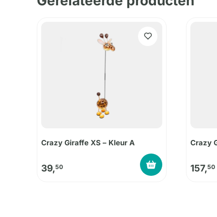
Gerelateerde producten
Crazy Giraffe XS – Kleur A
Crazy G
39,
157,
50
50