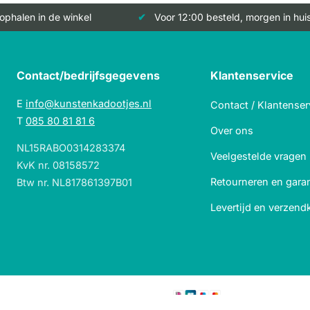
 ophalen in de winkel
Voor 12:00 besteld, morgen in hui
Contact/bedrijfsgegevens
Klantenservice
E
info@kunstenkadootjes.nl
Contact / Klantenser
T
085 80 81 81 6
Over ons
NL15RABO0314283374
Veelgestelde vragen
KvK nr. 08158572
Retourneren en garan
Btw nr. NL817861397B01
Levertijd en verzend
Veilig betalen met