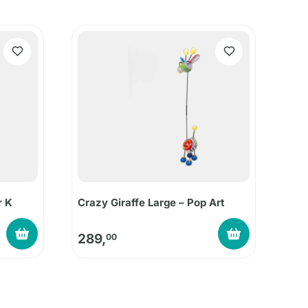
r K
Crazy Giraffe Large – Pop Art
289,
00