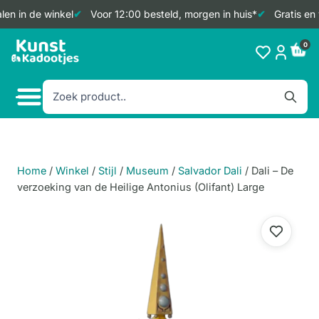
en in de winkel
Voor 12:00 besteld, morgen in huis*
Gratis en 
Doorgaan
0
naar
inhoud
Home
/
Winkel
/
Stijl
/
Museum
/
Salvador Dali
/
Dali – De
verzoeking van de Heilige Antonius (Olifant) Large