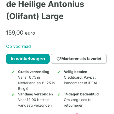
de Heilige Antonius
(Olifant) Large
159,
00
euro
Op voorraad
Dali
In winkelwagen
Markeren als favoriet
-
De
Gratis verzending
Veilig betalen
Vanaf € 75 in
Creditcard, Paypal,
verzoeking
Nederland en € 125 in
Bancontact of iDEAL
van
België
de
Vandaag verzonden
14 dagen bedenktijd
Heilige
Voor 12:00 besteld,
Om zorgeloos te
vandaag verzonden
retourneren
Antonius
(Olifant)