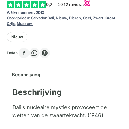
Large
Artikelnummer:
SD12
aantal
Categorieën:
Salvador Dali
,
Nieuw
,
Dieren
,
Geel
,
Zwart
,
Groot
,
Grijs
,
Museum
Nieuw
Delen:
Beschrijving
Beschrijving
Dali’s nucleaire mystiek provoceert de
wetten van de zwaartekracht. (1946)