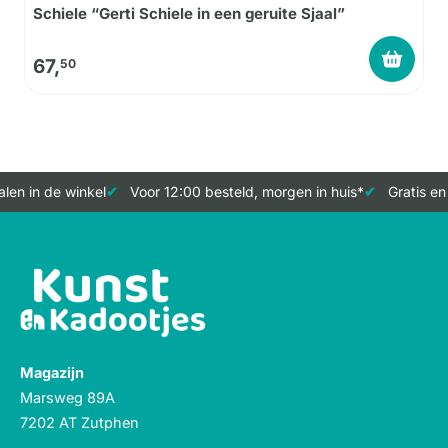
Schiele “Gerti Schiele in een geruite Sjaal”
67,
50
len in de winkel
Voor 12:00 besteld, morgen in huis*
Gratis en
Magazijn
Marsweg 89A
7202 AT Zutphen