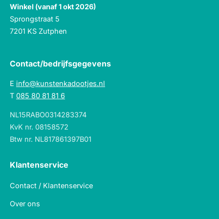
Winkel (vanaf 1 okt 2026)
Sprongstraat 5
7201 KS Zutphen
Contact/bedrijfsgegevens
E
info@kunstenkadootjes.nl
T
085 80 81 81 6
NL15RABO0314283374
KvK nr. 08158572
Btw nr. NL817861397B01
Klantenservice
Contact / Klantenservice
Over ons