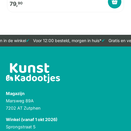
79,
90
 in de winkel
Voor 12:00 besteld, morgen in huis*
Gratis en ve
Magazijn
Marsweg 89A
7202 AT Zutphen
Winkel (vanaf 1 okt 2026)
Sprongstraat 5