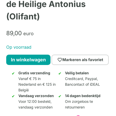
de Heilige Antonius
(Olifant)
89,
00
euro
Op voorraad
Dali
In winkelwagen
Markeren als favoriet
-
De
Gratis verzending
Veilig betalen
Vanaf € 75 in
Creditcard, Paypal,
verzoeking
Nederland en € 125 in
Bancontact of iDEAL
van
België
de
Vandaag verzonden
14 dagen bedenktijd
Heilige
Voor 12:00 besteld,
Om zorgeloos te
vandaag verzonden
retourneren
Antonius
(Olifant)