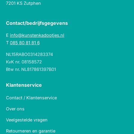
7201 KS Zutphen
Contact/bedrijfsgegevens
E
info@kunstenkadootjes.nl
T
085 80 81 81 6
NL15RABO0314283374
KvK nr. 08158572
Btw nr. NL817861397B01
Klantenservice
Contact / Klantenservice
Over ons
Veelgestelde vragen
Retourneren en garantie