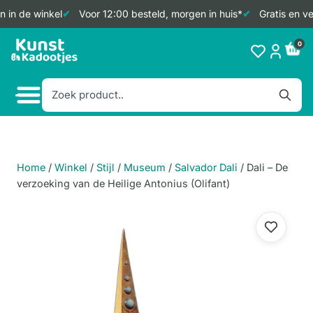
 in de winkel
Voor 12:00 besteld, morgen in huis*
Gratis en ve
Doorgaan
0
naar
inhoud
Home
/
Winkel
/
Stijl
/
Museum
/
Salvador Dali
/
Dali – De
verzoeking van de Heilige Antonius (Olifant)