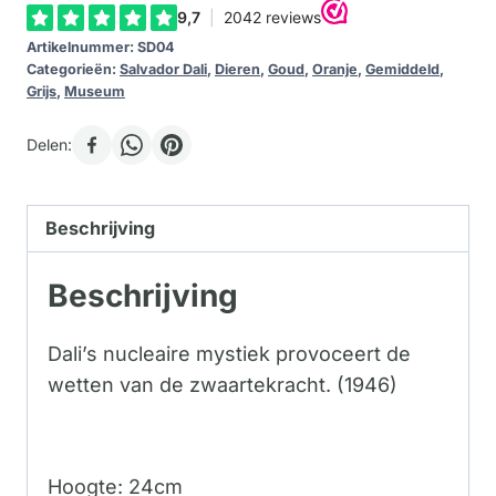
aantal
Artikelnummer:
SD04
Categorieën:
Salvador Dali
,
Dieren
,
Goud
,
Oranje
,
Gemiddeld
,
Grijs
,
Museum
Delen:
Beschrijving
Beschrijving
Dali’s nucleaire mystiek provoceert de
wetten van de zwaartekracht. (1946)
Hoogte: 24cm