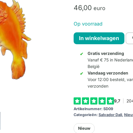
46,
00
euro
Op voorraad
Dali
In winkelwagen
-
Droom
Gratis verzending
Vanaf € 75 in Nederlan
veroorzaakt
België
door
Vandaag verzonden
een
Voor 12:00 besteld, v
bij
verzonden
aantal
Artikelnummer:
SD09
Categorieën:
Salvador Dali
,
Nie
Nieuw