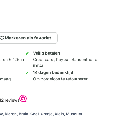
Markeren als favoriet
Veilig betalen
d en € 125 in
Creditcard, Paypal, Bancontact of
iDEAL
14 dagen bedenktijd
andaag
Om zorgeloos te retourneren
uw
,
Dieren
,
Bruin
,
Geel
,
Oranje
,
Klein
,
Museum