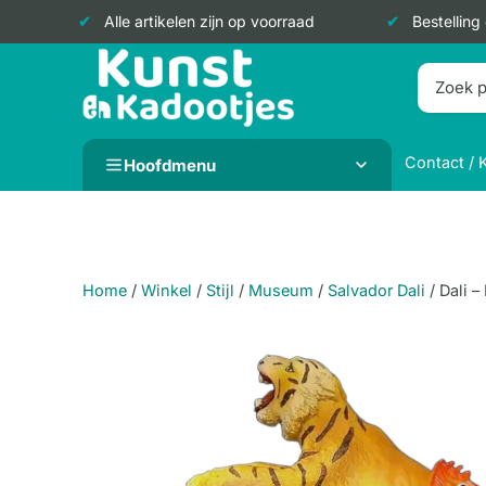
Alle artikelen zijn op voorraad
Bestelling
Doorgaan
naar
inhoud
Contact / 
Hoofdmenu
Home
/
Winkel
/
Stijl
/
Museum
/
Salvador Dali
/
Dali –