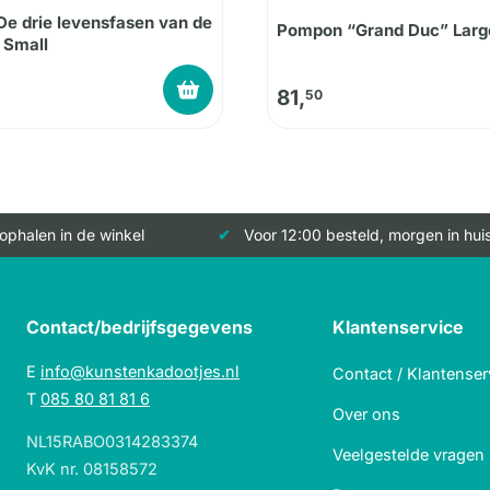
De drie levensfasen van de
Pompon “Grand Duc” Larg
 Small
81,
50
 ophalen in de winkel
Voor 12:00 besteld, morgen in hui
Contact/bedrijfsgegevens
Klantenservice
E
info@kunstenkadootjes.nl
Contact / Klantenser
T
085 80 81 81 6
Over ons
NL15RABO0314283374
Veelgestelde vragen
KvK nr. 08158572