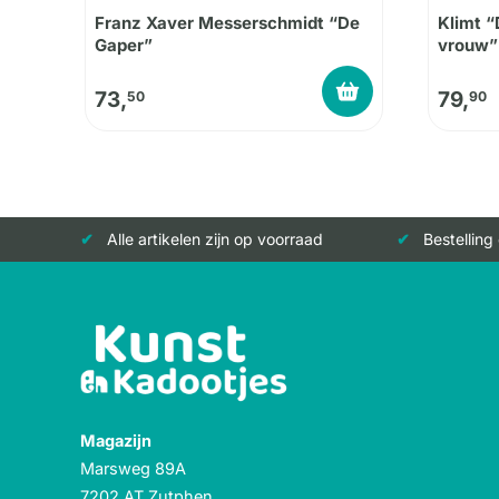
Franz Xaver Messerschmidt “De
Klimt “
Gaper”
vrouw”
73,
79,
50
90
Alle artikelen zijn op voorraad
Bestelling
Magazijn
Marsweg 89A
7202 AT Zutphen