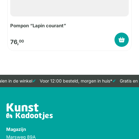
Pompon “Lapin courant”
76,
00
en in de winkel
Voor 12:00 besteld, morgen in huis*
Gratis en 
Magazijn
Marsweg 89A