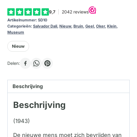
de
nieuwe
Artikelnummer:
SD10
mens
Categorieën:
Salvador Dali
,
Nieuw
,
Bruin
,
Geel
,
Oker
,
Klein
,
gade
Museum
(Set)
Nieuw
aantal
Delen:
Beschrijving
Beschrijving
(1943)
De nieuwe mens moet zich bevrijden van