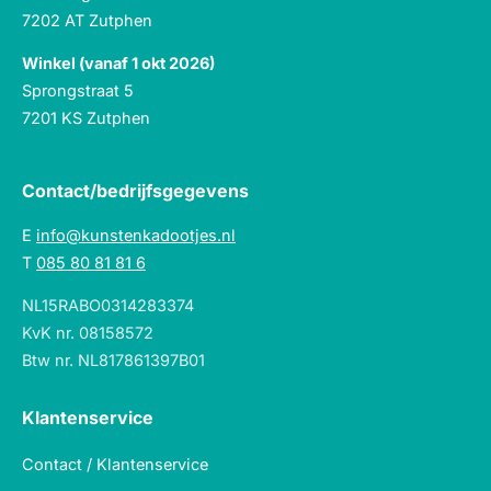
7202 AT Zutphen
Winkel (vanaf 1 okt 2026)
Sprongstraat 5
7201 KS Zutphen
Contact/bedrijfsgegevens
E
info@kunstenkadootjes.nl
T
085 80 81 81 6
NL15RABO0314283374
KvK nr. 08158572
Btw nr. NL817861397B01
Klantenservice
Contact / Klantenservice