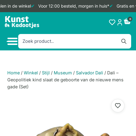
en in de winkel
Voor 12:00 besteld, morgen in huis*
Gratis en 
Doorgaan
0
naar
inhoud
Home
/
Winkel
/
Stijl
/
Museum
/
Salvador Dali
/
Dali –
Geopolitiek kind slaat de geboorte van de nieuwe mens
gade (Set)