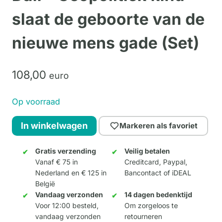
slaat de geboorte van de
nieuwe mens gade (Set)
108,
00
euro
Op voorraad
Dali
In winkelwagen
Markeren als favoriet
-
Geopolitiek
Gratis verzending
Veilig betalen
Vanaf € 75 in
Creditcard, Paypal,
kind
Nederland en € 125 in
Bancontact of iDEAL
slaat
België
de
Vandaag verzonden
14 dagen bedenktijd
geboorte
Voor 12:00 besteld,
Om zorgeloos te
vandaag verzonden
retourneren
van