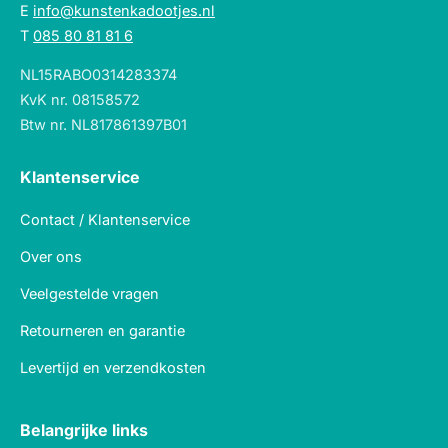
E
info@kunstenkadootjes.nl
T
085 80 81 81 6
NL15RABO0314283374
KvK nr. 08158572
Btw nr. NL817861397B01
Klantenservice
Contact / Klantenservice
Over ons
Veelgestelde vragen
Retourneren en garantie
Levertijd en verzendkosten
Belangrijke links