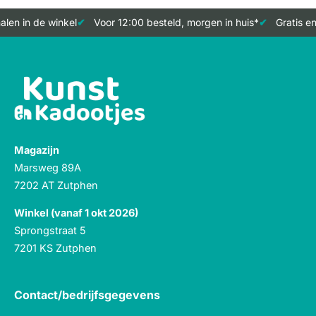
len in de winkel
Voor 12:00 besteld, morgen in huis*
Gratis en
Magazijn
Marsweg 89A
7202 AT Zutphen
Winkel (vanaf 1 okt 2026)
Sprongstraat 5
7201 KS Zutphen
Contact/bedrijfsgegevens