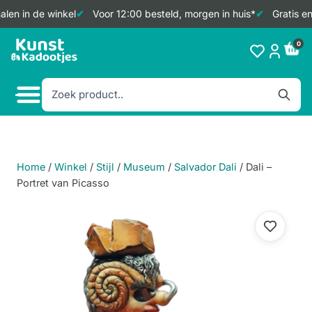
len in de winkel
Voor 12:00 besteld, morgen in huis*
Gratis en
Doorgaan
0
naar
inhoud
Home
/
Winkel
/
Stijl
/
Museum
/
Salvador Dali
/
Dali –
Portret van Picasso