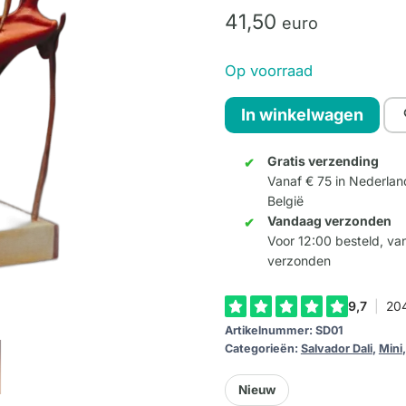
41,
50
euro
Op voorraad
Dali
In winkelwagen
-
Zacht
Gratis verzending
Vanaf € 75 in Nederlan
zelfportret
België
met
Vandaag verzonden
gebakken
Voor 12:00 besteld, v
spek
verzonden
aantal
Artikelnummer:
SD01
Categorieën:
Salvador Dali
,
Mini
Nieuw