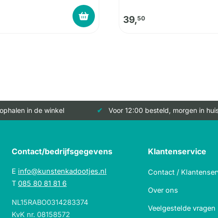
39,
50
 ophalen in de winkel
Voor 12:00 besteld, morgen in hui
Contact/bedrijfsgegevens
Klantenservice
E
info@kunstenkadootjes.nl
Contact / Klantenser
T
085 80 81 81 6
Over ons
NL15RABO0314283374
Veelgestelde vragen
KvK nr. 08158572