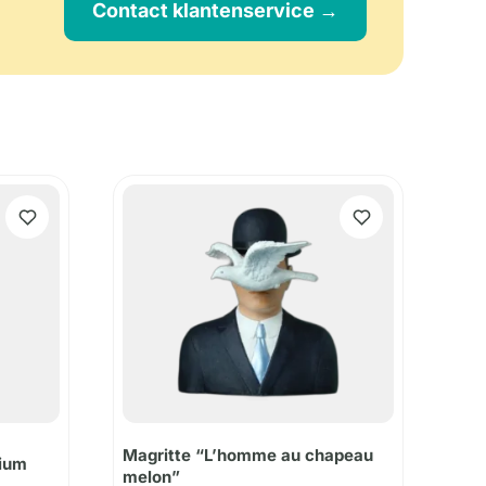
Contact klantenservice →
Magritte “L’homme au chapeau
ium
melon”