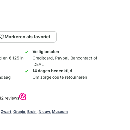
Markeren als favoriet
Veilig betalen
d en € 125 in
Creditcard, Paypal, Bancontact of
iDEAL
14 dagen bedenktijd
andaag
Om zorgeloos te retourneren
,
Zwart
,
Oranje
,
Bruin
,
Nieuw
,
Museum